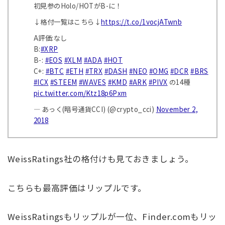
初見参のHolo/HOTがB-に！
↓格付一覧はこちら↓
https://t.co/1vocjATwnb
A評価:なし
B:
#XRP
B-:
#EOS
#XLM
#ADA
#HOT
C+:
#BTC
#ETH
#TRX
#DASH
#NEO
#OMG
#DCR
#BRS
#ICX
#STEEM
#WAVES
#KMD
#ARK
#PIVX
の14種
pic.twitter.com/Ktz18p6Pxm
— あっく(暗号通貨CCI) (@crypto_cci)
November 2,
2018
WeissRatings社の格付けも見ておきましょう。
こちらも最高評価はリップルです。
WeissRatingsもリップルが一位、Finder.comもリッ