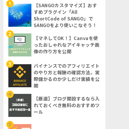
1
【SANGOカスタマイズ】おす
すめプラグイン「All
ShortCode of SANGO」で
SANGOをより使いこなそう！
2
【マネしてOK！】Canvaを使
ったおしゃれなアイキャッチ画
像の作り方を公開
3
バイナンスでのアフィリエイト
のやり方と報酬の確認方法。実
際儲かるのか少しだけ実績を公
開
4
【厳選】ブログ開設するなら入
れておくべき無料のおすすめツ
ール
5