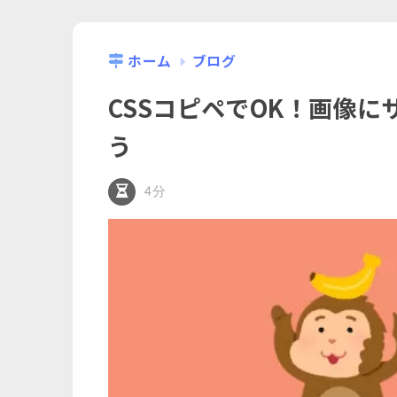
ホーム
ブログ
CSSコピペでOK！画像
う
4分