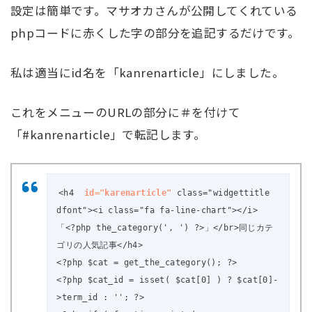
設定は簡単です。マサオカさんが公開してくれている
phpコードに赤くした字の部分を追記するだけです。
私は適当にid名を「kanrenarticle」にしました。
これをメニューのURLの部分に＃を付けて
「#kanrenarticle」で転記します。
<h4  
id="karenarticle"
class="widgettitle 
dfont"><i class="fa fa-line-chart"></i> 
「<?php the_category(', ') ?>」</br>同じカテ
ゴリの人気記事</h4>

<?php $cat = get_the_category(); ?>

<?php $cat_id = isset( $cat[0] ) ? $cat[0]-
>term_id : ''; ?>
