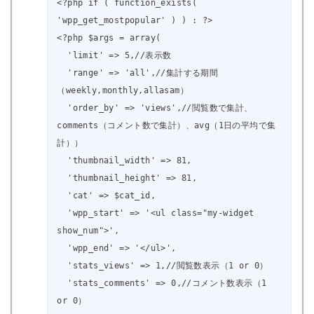
<?php if ( function_exists( 
'wpp_get_mostpopular' ) ) : ?>

<?php $args = array( 

  'limit' => 5,//表示数

  'range' => 'all',//集計する期間
（weekly,monthly,allasam）

  'order_by' => 'views',//閲覧数で集計、
comments（コメント数で集計）、avg（1日の平均で集
計））

  'thumbnail_width' => 81,

  'thumbnail_height' => 81,

  'cat' => $cat_id,

  'wpp_start' => '<ul class="my-widget 
show_num">',

  'wpp_end' => '</ul>',

  'stats_views' => 1,//閲覧数表示（1 or 0）

  'stats_comments' => 0,//コメント数表示（1 
or 0）
