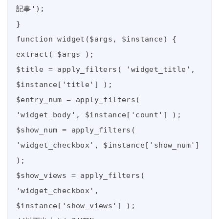
記事');

}

function widget($args, $instance) {

extract( $args );

$title = apply_filters( 'widget_title', 
$instance['title'] );

$entry_num = apply_filters( 
'widget_body', $instance['count'] );

$show_num = apply_filters( 
'widget_checkbox', $instance['show_num'] 
);

$show_views = apply_filters( 
'widget_checkbox', 
$instance['show_views'] );
