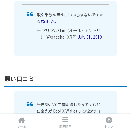
取引手数料無料、いいじゃないですか
☺️
#SBI VC
— プリプルSlim（オール・カントリ
ー） (@paccho_XRP)
July 31, 2019
悪い口コミ
先日SBI VC口座開設したんですけど、
出金先がCool X Walletって指定ウォ
レットのみで、そのウォレットがキャ
ンペーン配布でしか入手不可っぽく
ホーム
関連記事
トップ
て、キャンペーン対象はキャンペーン