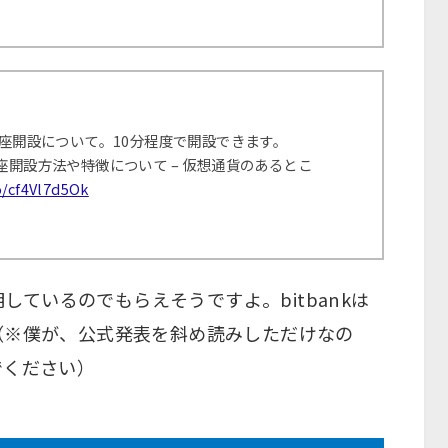
の口座開設について。10分程度で開設できます。
座開設方法や特徴について – 仮想通貨のあるとこ
o/cf4Vl7d5Ok
応を表明しているのでもらえそうですよ。bitbankは
（※僕が、公式発表を斜め読みしただけなの
でください）