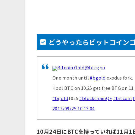
どうやったらビットコイン
Bitcoin Gold
@btcgpu
One month until
#bgold
exodus fork.
Hodl BTC on 10.25 get free BTG on 11.
#bgold
1025
#blockchainQE
#bitcoin
2017/09/25 10:13:04
10月24日にBTCを持っていれば11月