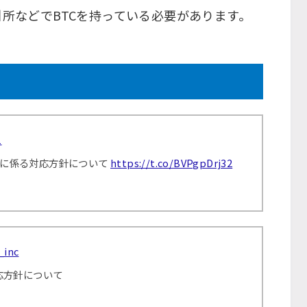
引所などでBTCを持っている必要があります。
1
」の分岐に係る対応方針について
https://t.co/BVPgpDrj32
_inc
対応方針について